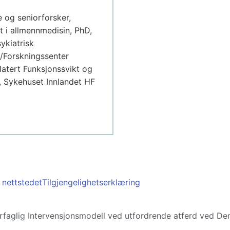
 og seniorforsker,
st i allmennmedisin, PhD,
ykiatrisk
/Forskningssenter
latert Funksjonssvikt og
 Sykehuset Innlandet HF
nettstedet
Tilgjengelighetserklæring
rfaglig Inter­vensjons­modell ved utfordrende atferd ved D