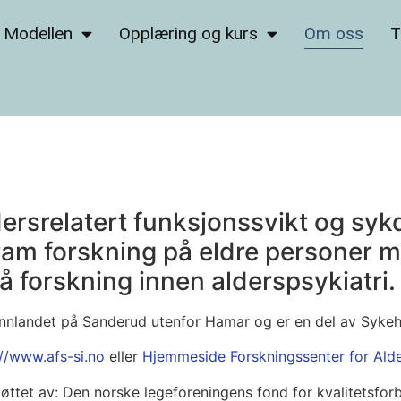
Modellen
Opplæring og kurs
Om oss
T
dersrelatert funksjonssvikt og sy
am forskning på eldre personer me
å forskning innen alderspsykiatri.
Innlandet på Sanderud utenfor Hamar og er en del av Sykeh
://www.afs-si.no
eller
Hjemmeside Forskningssenter for Alde
tøttet av: Den norske legeforeningens fond for kvalitetsfor