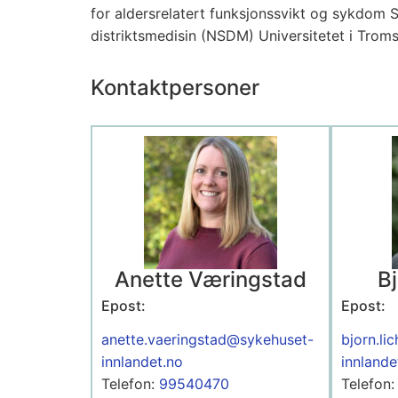
for aldersrelatert funksjonssvikt og sykdom 
distriktsmedisin (NSDM) Universitetet i Tro
Kontaktpersoner
Anette Væringstad
B
Epost:
Epost:
anette.vaeringstad@sykehuset-
bjorn.l
innlandet.no
innlande
Telefon:
99540470
Telefon