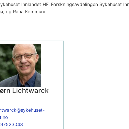
Sykehuset Innlandet HF, Forskningsavdelingen Sykehuset Inn
msø, og Rana Kommune.
jørn Lichtwarck
ichtwarck@sykehuset-
t.no
:
97523048