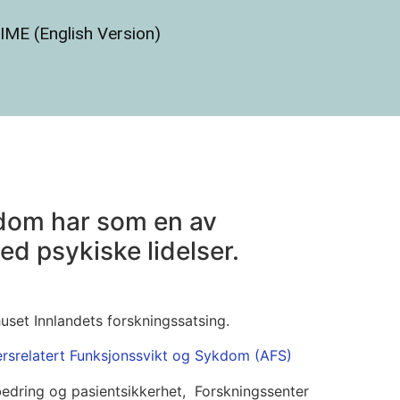
IME (English Version)
kdom har som en av
d psykiske lidelser.
uset Innlandets forskningssatsing.
rsrelatert Funksjonssvikt og Sykdom (AFS)
bedring og pasientsikkerhet, Forskningssenter