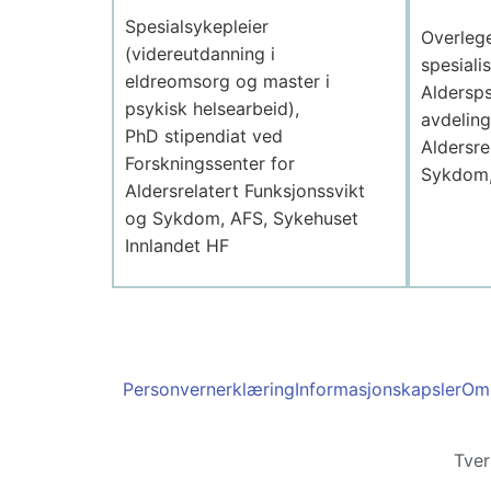
Spesialsykepleier
Overlege
(videreutdanning i
spesiali
eldreomsorg og master i
Aldersps
psykisk helsearbeid),
avdeling
PhD stipendiat ved
Aldersre
Forskningssenter for
Sykdom,
Aldersrelatert Funksjonssvikt
og Sykdom, AFS, Sykehuset
Innlandet HF
Personvernerklæring
Informasjonskapsler
Om 
Tver