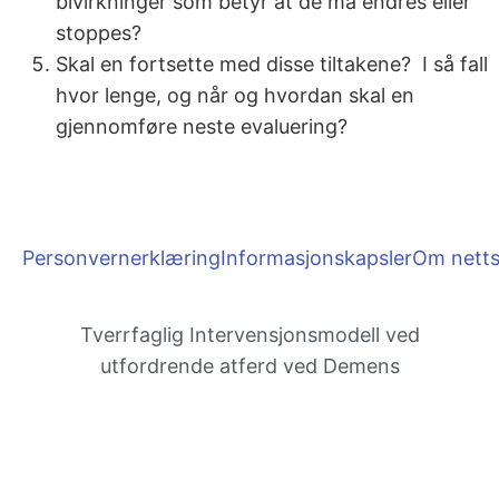
bivirkninger som betyr at de må endres eller
stoppes?
Skal en fortsette med disse tiltakene?
I så fall
hvor lenge, og når og hvordan skal en
gjennomføre neste evaluering?
Personvernerklæring
Informasjonskapsler
Om netts
Tverrfaglig Inter­vensjons­modell ved
utfordrende atferd ved Demens