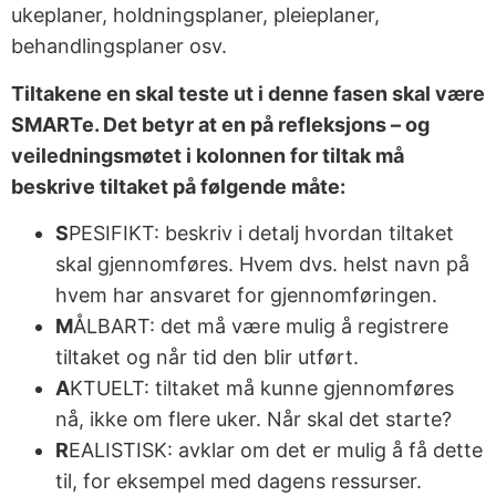
ukeplaner, holdningsplaner, pleieplaner,
behandlingsplaner osv.
Tiltakene en skal teste ut i denne fasen skal være
SMARTe. Det betyr at en på refleksjons – og
veiledningsmøtet i kolonnen for tiltak må
beskrive tiltaket på følgende måte:
S
PESIFIKT: beskriv i detalj hvordan tiltaket
skal gjennomføres. Hvem dvs. helst navn på
hvem har ansvaret for gjennomføringen.
M
ÅLBART: det må være mulig å registrere
tiltaket og når tid den blir utført.
A
KTUELT: tiltaket må kunne gjennomføres
nå, ikke om flere uker. Når skal det starte?
R
EALISTISK: avklar om det er mulig å få dette
til, for eksempel med dagens ressurser.