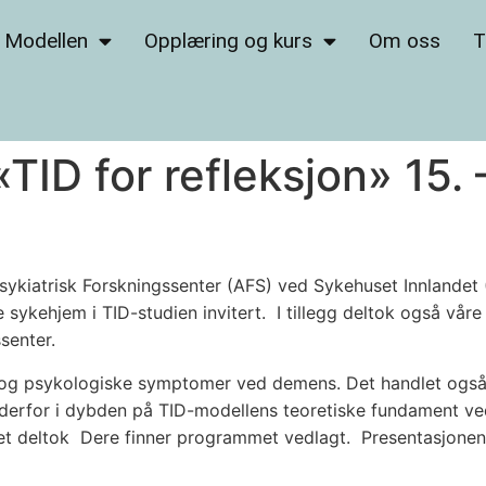
Modellen
Opplæring og kurs
Om oss
T
TID for refleksjon» 15. 
ykiatrisk Forskningssenter (AFS) ved Sykehuset Innlandet (SI
e sykehjem i TID-studien invitert. I tillegg deltok også vå
senter.
 og psykologiske symptomer ved demens. Det handlet også
erfor i dybden på TID-modellens teoretiske fundament ved a
ltet deltok Dere finner programmet vedlagt. Presentasjonene