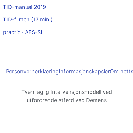
TID-manual 2019
TID-filmen (17 min.)
practic · AFS-SI
Personvernerklæring
Informasjonskapsler
Om netts
Tverrfaglig Inter­vensjons­modell ved
utfordrende atferd ved Demens